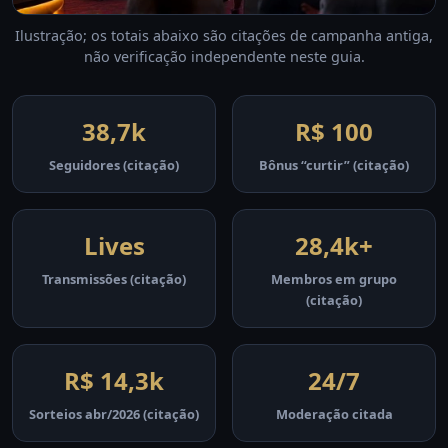
Ilustração; os totais abaixo são citações de campanha antiga,
não verificação independente neste guia.
38,7k
R$ 100
Seguidores (citação)
Bônus “curtir” (citação)
Lives
28,4k+
Transmissões (citação)
Membros em grupo
(citação)
R$ 14,3k
24/7
Sorteios abr/2026 (citação)
Moderação citada