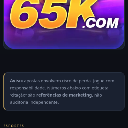
Aviso:
apostas envolvem risco de perda. Jogue com
responsabilidade. Números abaixo com etiqueta
“citação” são
referências de marketing
, não
auditoria independente.
ESPORTES