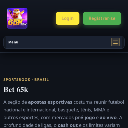
Login
Registrar-se
Menu
SPORTSBOOK · BRASIL
Bet 65k
A seção de
apostas esportivas
costuma reunir futebol
nacional e internacional, basquete, tênis, MMA e
outros esportes, com mercados
pré-jogo
e
ao vivo
. A
profundidade de ligas, o
cash out
e os limites variam