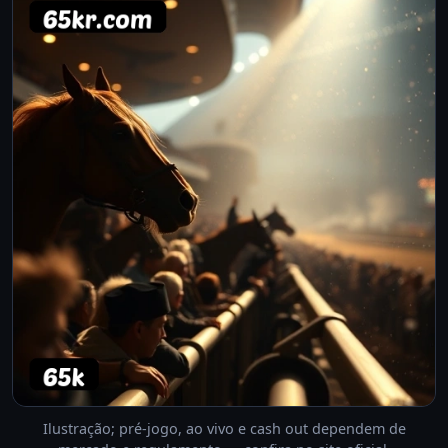
Ilustração; pré-jogo, ao vivo e cash out dependem de