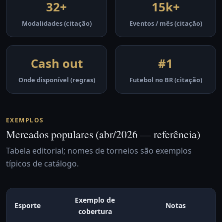
32+
15k+
Modalidades (citação)
Eventos / mês (citação)
Cash out
#1
Onde disponível (regras)
Futebol no BR (citação)
EXEMPLOS
Mercados populares (abr/2026 — referência)
Tabela editorial; nomes de torneios são exemplos
típicos de catálogo.
Exemplo de
Esporte
Notas
cobertura