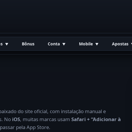
os
Bônus
Conta
Mobile
Apostas
aixado do site oficial, com instalação manual e
is. No
iOS
, muitas marcas usam
Safari + “Adicionar à
passar pela App Store.