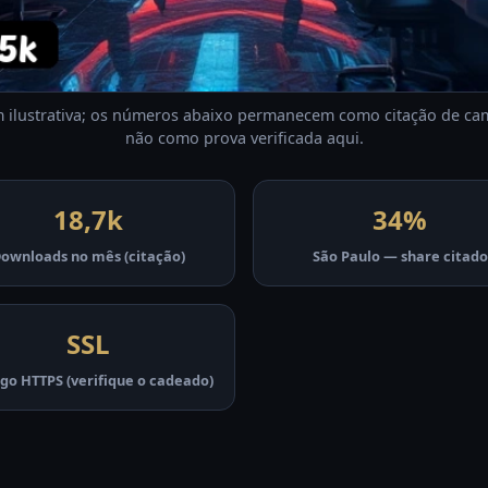
ilustrativa; os números abaixo permanecem como citação de c
não como prova verificada aqui.
18,7k
34%
ownloads no mês (citação)
São Paulo — share citado
SSL
go HTTPS (verifique o cadeado)