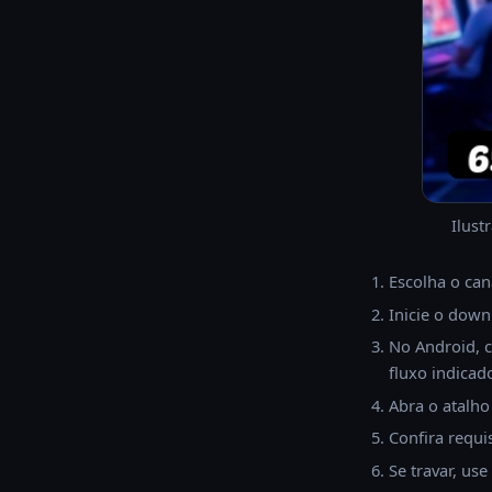
Ilust
Escolha o can
Inicie o downl
No Android, co
fluxo indicad
Abra o atalho 
Confira requi
Se travar, use