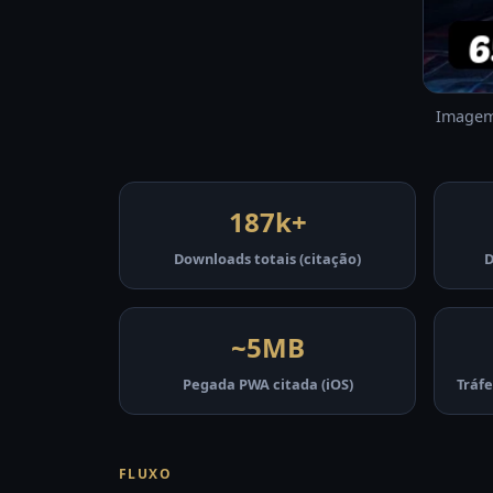
Imagem 
187k+
Downloads totais (citação)
D
~5MB
Pegada PWA citada (iOS)
Tráfe
FLUXO