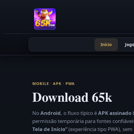
Início
Jog
MOBILE · APK · PWA
Download 65k
No
Android
, o fluxo típico é
APK assinado
b
permissão temporária para fontes confiáve
Tela de Início”
(experiência tipo PWA), sem 